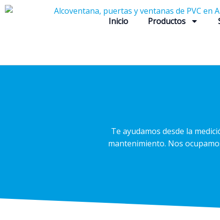
Ir
al
Inicio
Productos
contenido
Te ayudamos desde la medición
mantenimiento. Nos ocupamos d