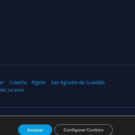
ar
Cobeña
Algete
San Agustín de Guadalix
 del Jarama
Design by
Sismit
Aceptar
Configurar Cookies