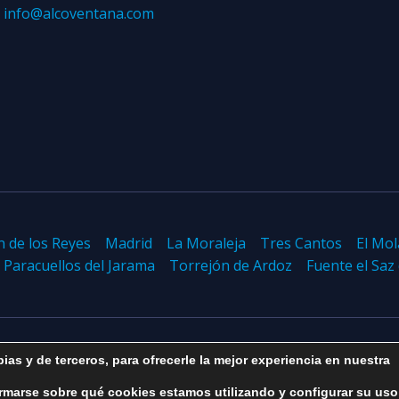
:
info@alcoventana.com
n de los Reyes
Madrid
La Moraleja
Tres Cantos
El Mol
Paracuellos del Jarama
Torrejón de Ardoz
Fuente el Saz
ias y de terceros, para ofrecerle la mejor experiencia en nuestra
Aviso legal
-
Política de privacidad
-
Política de cookies
rmarse sobre qué cookies estamos utilizando y configurar su uso