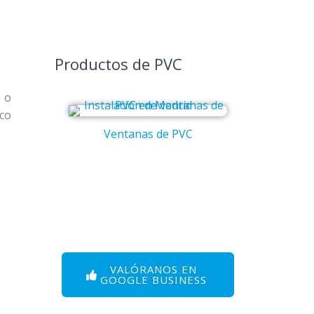
Productos de PVC
 o
ico
Ventanas de PVC
Puert
VALÓRANOS EN
GOOGLE BUSINESS