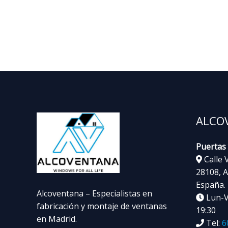
ALCO
Puertas
Calle V
28108, A
España.
Alcoventana – Especialistas en
Lun-Vi
fabricación y montaje de ventanas
19:30
en Madrid.
Tel:
6