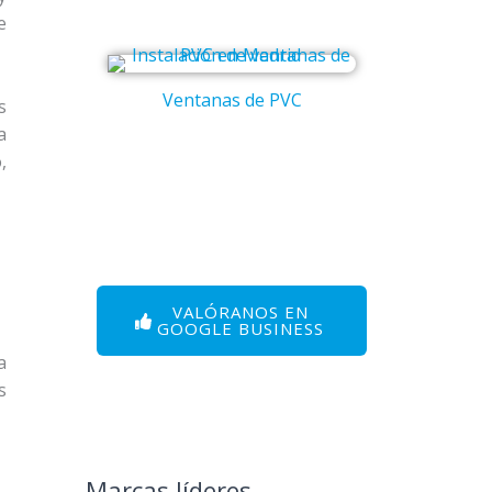
e
Ventanas de PVC
Puert
s
a
,
VALÓRANOS EN
GOOGLE BUSINESS
a
s
Marcas líderes