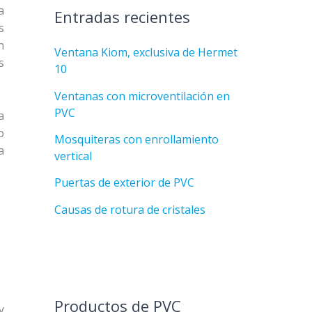
a
Entradas recientes
s
n
Ventana Kiom, exclusiva de Hermet
s
10
Ventanas con microventilación en
PVC
a
o
Mosquiteras con enrollamiento
a
vertical
Puertas de exterior de PVC
Causas de rotura de cristales
Productos de PVC
y