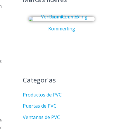
n
Kömmerling
Co
s
Categorías
Productos de PVC
Puertas de PVC
Ventanas de PVC
e
: