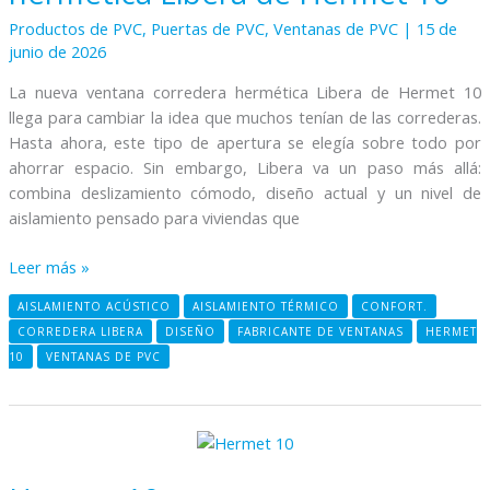
Productos de PVC
,
Puertas de PVC
,
Ventanas de PVC
|
15 de
junio de 2026
La nueva ventana corredera hermética Libera de Hermet 10
llega para cambiar la idea que muchos tenían de las correderas.
Hasta ahora, este tipo de apertura se elegía sobre todo por
ahorrar espacio. Sin embargo, Libera va un paso más allá:
combina deslizamiento cómodo, diseño actual y un nivel de
aislamiento pensado para viviendas que
Leer más »
AISLAMIENTO ACÚSTICO
AISLAMIENTO TÉRMICO
CONFORT.
CORREDERA LIBERA
DISEÑO
FABRICANTE DE VENTANAS
HERMET
10
VENTANAS DE PVC
Hermet
10