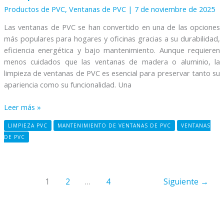
Productos de PVC
,
Ventanas de PVC
|
7 de noviembre de 2025
PVC
Las ventanas de PVC se han convertido en una de las opciones
más populares para hogares y oficinas gracias a su durabilidad,
eficiencia energética y bajo mantenimiento. Aunque requieren
menos cuidados que las ventanas de madera o aluminio, la
limpieza de ventanas de PVC es esencial para preservar tanto su
apariencia como su funcionalidad. Una
Leer más »
LIMPIEZA PVC
MANTENIMIENTO DE VENTANAS DE PVC
VENTANAS
DE PVC
1
2
…
4
Siguiente
→