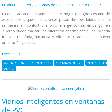
las
Productos de PVC
,
Ventanas de PVC
|
22 de enero de 2026
ventanas?
La orientación de las ventanas en el hogar o negocio es uno de
esos factores que muchas veces pasan desapercibidos cuando
se piensa en confort y ahorro energético. Sin embargo, en
invierno puede marcar una diferencia enorme entre una vivienda
fría y otra cálida, luminosa y eficiente. Gracias a una buena
orientación y a unas
Leer más »
ORIENTACIÓN DE LAS VENTANAS
VENTANAS DE PVC
VENTANAS EN
MADRID
Vidrios
inteligentes
Vidrios inteligentes en ventanas
en
ventanas
de PVC
de