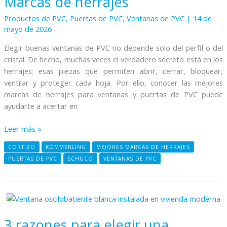
Marcas de herrajes
Productos de PVC
,
Puertas de PVC
,
Ventanas de PVC
|
14 de
mayo de 2026
Elegir buenas ventanas de PVC no depende solo del perfil o del
cristal. De hecho, muchas veces el verdadero secreto está en los
herrajes: esas piezas que permiten abrir, cerrar, bloquear,
ventilar y proteger cada hoja. Por ello, conocer las mejores
marcas de herrajes para ventanas y puertas de PVC puede
ayudarte a acertar en
Leer más »
CORTIZO
KÖMMERLING
MEJORES MARCAS DE HERRAJES
PUERTAS DE PVC
SCHÜCO
VENTANAS DE PVC
3
razones
3 razones para elegir una
para