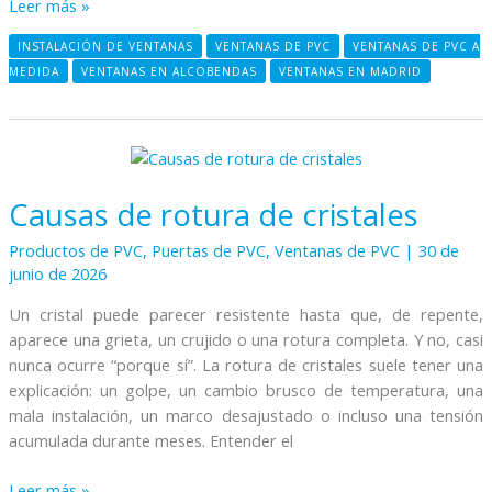
Leer más »
INSTALACIÓN DE VENTANAS
VENTANAS DE PVC
VENTANAS DE PVC A
MEDIDA
VENTANAS EN ALCOBENDAS
VENTANAS EN MADRID
Causas
de
Causas de rotura de cristales
rotura
de
Productos de PVC
,
Puertas de PVC
,
Ventanas de PVC
|
30 de
cristales
junio de 2026
Un cristal puede parecer resistente hasta que, de repente,
aparece una grieta, un crujido o una rotura completa. Y no, casi
nunca ocurre “porque sí”. La rotura de cristales suele tener una
explicación: un golpe, un cambio brusco de temperatura, una
mala instalación, un marco desajustado o incluso una tensión
acumulada durante meses. Entender el
Leer más »