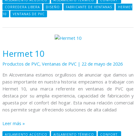
AISLAMIENTO ACÚSTICO
AISLAMIENTO TÉRMICO
CONFORT.
CORREDERA LIBERA
DISEÑO
FABRICANTE DE VENTANAS
HERMET
10
VENTANAS DE PVC
Hermet
10
Hermet 10
Productos de PVC
,
Ventanas de PVC
|
22 de mayo de 2026
En Alcoventana estamos orgullosos de anunciar que damos un
paso importante en nuestra historia: empezamos a trabajar con
Hermet 10, una marca referente en ventanas de PVC que
destaca por su amplia experiencia, capacidad de fabricación y
apuesta por el confort del hogar. Esta nueva relación comercial
nos permite seguir ofreciendo soluciones de alta calidad
Leer más »
AISLAMIENTO ACÚSTICO
AISLAMIENTO TÉRMICO
CONFORT.