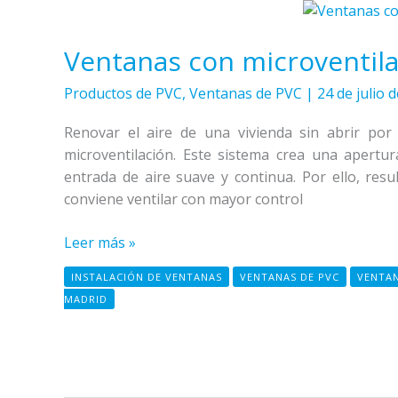
Ventanas
con
Ventanas con microventil
microventilación
en
Productos de PVC
,
Ventanas de PVC
|
24 de julio 
PVC
Renovar el aire de una vivienda sin abrir por
microventilación. Este sistema crea una apertur
entrada de aire suave y continua. Por ello, resu
conviene ventilar con mayor control
Leer más »
INSTALACIÓN DE VENTANAS
VENTANAS DE PVC
VENTAN
MADRID