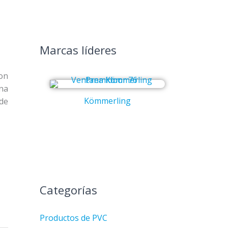
Marcas líderes
on
una
Kömmerling
Co
nde
Categorías
Productos de PVC