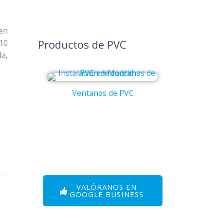
en
Productos de PVC
10
da,
Ventanas de PVC
Puert
VALÓRANOS EN
GOOGLE BUSINESS