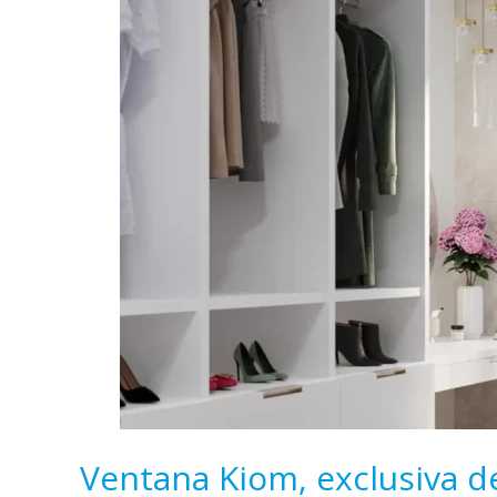
exclusiva
de
Hermet
10
Ventana Kiom, exclusiva 