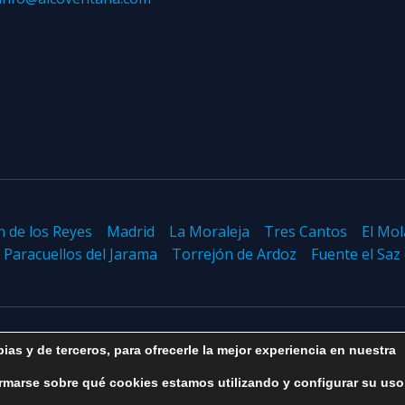
n de los Reyes
Madrid
La Moraleja
Tres Cantos
El Mol
Paracuellos del Jarama
Torrejón de Ardoz
Fuente el Saz
ias y de terceros, para ofrecerle la mejor experiencia en nuestra
Aviso legal
-
Política de privacidad
-
Política de cookies
rmarse sobre qué cookies estamos utilizando y configurar su uso