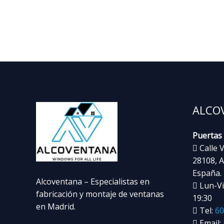
ALCO
Puertas
Calle V
28108, A
España.
Alcoventana – Especialistas en
Lun-Vie
fabricación y montaje de ventanas
19:30
en Madrid.
Tel:
60
Email: